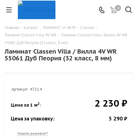
0
Главная
-
Каталог
-
ЛАМИНАТ от 487₽
-
Classen
-
Ламинат Classen Villa 4V WR
-
Ламинат Classen Villa / Вилла 4V WR
55061 Дуб Пеория (32 класс, 8 мм)
Ламинат Classen Villa / Вилла 4V WR
55061 Дуб Пеория (32 класс, 8 мм)
Артикул:
47214
2 230 ₽
2
Цена за 1 м
:
5 290 ₽
Цена за упаковку:
Нашли дешевле?