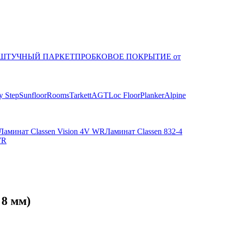
ШТУЧНЫЙ ПАРКЕТ
ПРОБКОВОЕ ПОКРЫТИЕ от
 Step
Sunfloor
Rooms
Tarkett
AGT
Loc Floor
Planker
Alpine
Ламинат Classen Vision 4V WR
Ламинат Classen 832-4
WR
 8 мм)