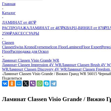
Главная
-
Каталог
-
ЛАМИНАТ от 487₽
РАСПРОДАЖА
ЛАМИНАТ от 487₽
КВАРЦ-ВИНИЛ от 870₽
ПА
2590₽
АКСЕССУАРЫ
-
Classen
Classen
Swiss Krono
Eversense
Icon Floor
Laminext
Floor Expert
Pergo
Floor
Распродажа для Оскол
-
Ламинат Classen Visio Grande WR
Ламинат Classen Impression 4V WR
Ламинат Classen Brush 4V 
WR
Ламинат Classen Discovery 4V WR
Ламинат Classen Freedo
-
Ламинат Classen Visio Grande / Вижио Гранд WR 56015 Черный 
Поделиться
Ламинат Classen Visio Grande / Вижио Г