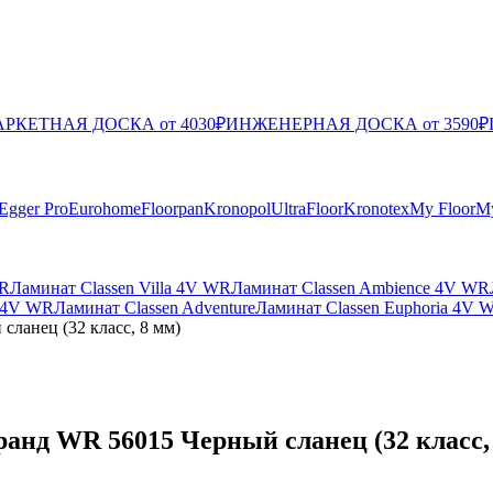
РКЕТНАЯ ДОСКА от 4030₽
ИНЖЕНЕРНАЯ ДОСКА от 3590₽
Egger Pro
Eurohome
Floorpan
Kronopol
UltraFloor
Kronotex
My Floor
My
WR
Ламинат Classen Villa 4V WR
Ламинат Classen Ambience 4V WR
m 4V WR
Ламинат Classen Adventure
Ламинат Classen Euphoria 4V 
сланец (32 класс, 8 мм)
ранд WR 56015 Черный сланец (32 класс,