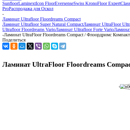
Sunfloor
Laminext
Icon Floor
Eversense
Swiss Krono
Floor Expert
Clas
Pro
Распродажа для Оскол
-
Ламинат Ultrafloor Floordreams Compact
Ламинат Ultrafloor Super Natural Compact
Ламинат UltraFloor Ultr
Ultrafloor Floordreams Vario
Ламинат Ultrafloor Forte Vario
Ламинат 
-
Ламинат UltraFloor Floordreams Compact / Флоордримс Компак
Поделиться
Ламинат UltraFloor Floordreams Compac