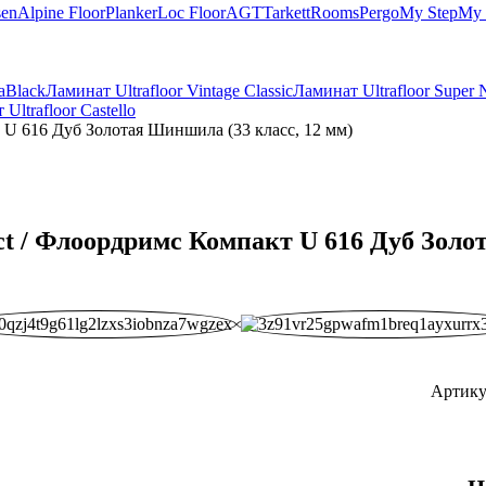
sen
Alpine Floor
Planker
Loc Floor
AGT
Tarkett
Rooms
Pergo
My Step
My 
aBlack
Ламинат Ultrafloor Vintage Classic
Ламинат Ultrafloor Super N
Ultrafloor Castello
т U 616 Дуб Золотая Шиншила (33 класс, 12 мм)
t / Флоордримс Компакт U 616 Дуб Золо
Артику