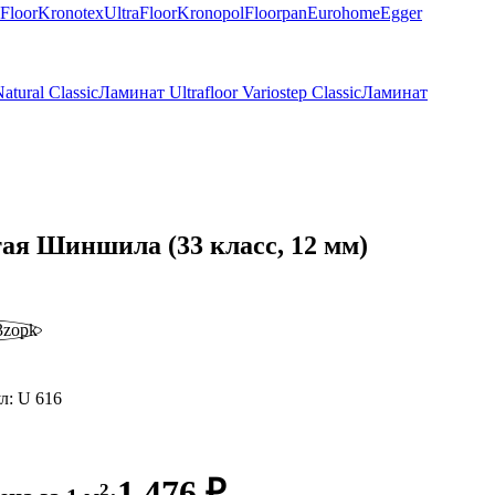
Floor
Kronotex
UltraFloor
Kronopol
Floorpan
Eurohome
Egger
atural Classic
Ламинат Ultrafloor Variostep Classic
Ламинат
тая Шиншила (33 класс, 12 мм)
л:
U 616
1 476 ₽
2