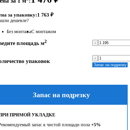
ена за 1 м
:
1 763 ₽
ена за упаковку:
шли дешевле?
Без монтажа
С монтажом
2
ведите площадь м
-
-
оличество упаковок
Запас на подрезку
Запас на подрезку
ПРИ ПРЯМОЙ УКЛАДКЕ
Рекомендуемый запас к чистой площади пола
+5%