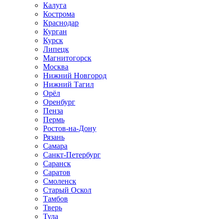
Калуга
Кострома
Краснодар
Курган
Курск
Липецк
Магнитогорск
Москва
Нижний Новгород
Нижний Тагил
Орёл
Оренбург
Пенза
Пермь
Ростов‑на‑Дону
Рязань
Самара
Санкт‑Петербург
Саранск
Саратов
Смоленск
Старый Оскол
Тамбов
Тверь
Тула