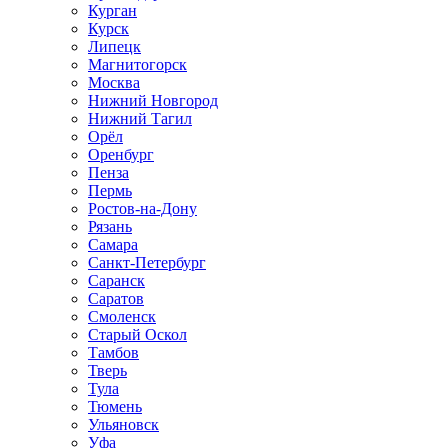
Курган
Курск
Липецк
Магнитогорск
Москва
Нижний Новгород
Нижний Тагил
Орёл
Оренбург
Пенза
Пермь
Ростов‑на‑Дону
Рязань
Самара
Санкт‑Петербург
Саранск
Саратов
Смоленск
Старый Оскол
Тамбов
Тверь
Тула
Тюмень
Ульяновск
Уфа