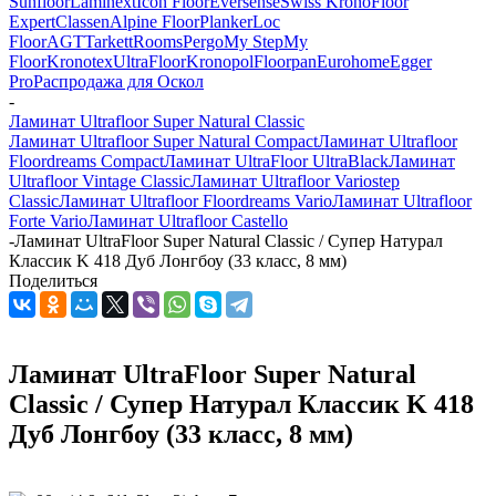
Sunfloor
Laminext
Icon Floor
Eversense
Swiss Krono
Floor
Expert
Classen
Alpine Floor
Planker
Loc
Floor
AGT
Tarkett
Rooms
Pergo
My Step
My
Floor
Kronotex
UltraFloor
Kronopol
Floorpan
Eurohome
Egger
Pro
Распродажа для Оскол
-
Ламинат Ultrafloor Super Natural Classic
Ламинат Ultrafloor Super Natural Compact
Ламинат Ultrafloor
Floordreams Compact
Ламинат UltraFloor UltraBlack
Ламинат
Ultrafloor Vintage Classic
Ламинат Ultrafloor Variostep
Classic
Ламинат Ultrafloor Floordreams Vario
Ламинат Ultrafloor
Forte Vario
Ламинат Ultrafloor Castello
-
Ламинат UltraFloor Super Natural Classic / Супер Натурал
Классик K 418 Дуб Лонгбоу (33 класс, 8 мм)
Поделиться
Ламинат UltraFloor Super Natural
Classic / Супер Натурал Классик K 418
Дуб Лонгбоу (33 класс, 8 мм)