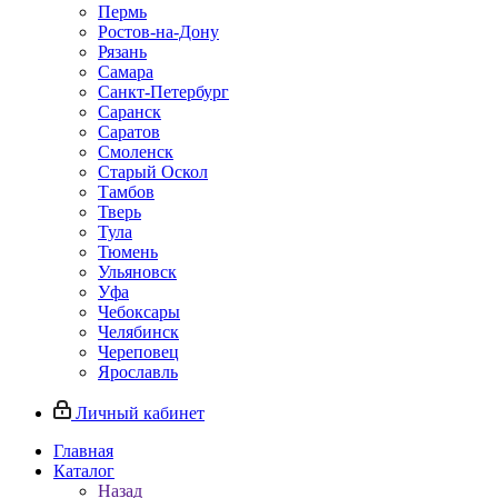
Пермь
Ростов‑на‑Дону
Рязань
Самара
Санкт‑Петербург
Саранск
Саратов
Смоленск
Старый Оскол
Тамбов
Тверь
Тула
Тюмень
Ульяновск
Уфа
Чебоксары
Челябинск
Череповец
Ярославль
Личный кабинет
Главная
Каталог
Назад