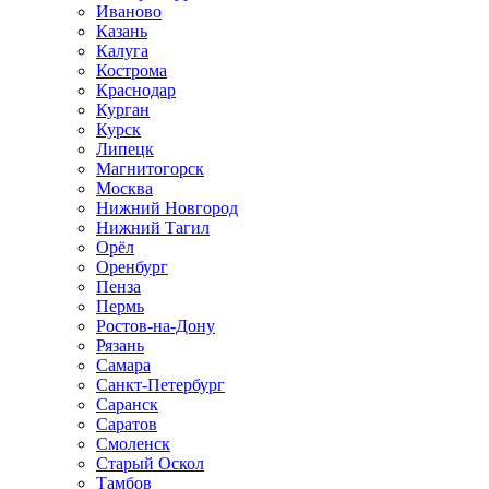
Иваново
Казань
Калуга
Кострома
Краснодар
Курган
Курск
Липецк
Магнитогорск
Москва
Нижний Новгород
Нижний Тагил
Орёл
Оренбург
Пенза
Пермь
Ростов‑на‑Дону
Рязань
Самара
Санкт‑Петербург
Саранск
Саратов
Смоленск
Старый Оскол
Тамбов